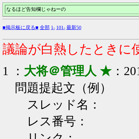
なるほど告知欄じゃねーの
■掲示板に戻る■
全部
1-
101-
最新50
議論が白熱したときに
1 ：
大将＠管理人 ★
：201
問題提起文（例）
スレッド名：
レス番号：
リンク：