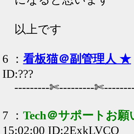
以上です
6 ：
看板猫＠副管理人 ★
ID:???
---------✄---------✄-------
7 ：
Tech＠サポートお
15:02:00 ID:2ExkLVCQ