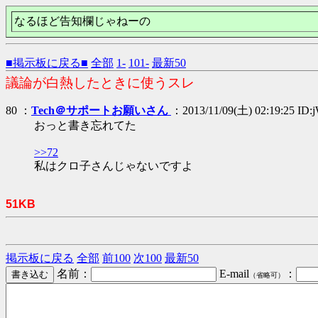
なるほど告知欄じゃねーの
■掲示板に戻る■
全部
1-
101-
最新50
議論が白熱したときに使うスレ
80 ：
Tech＠サポートお願いさん
：2013/11/09(土) 02:19:25 ID:
おっと書き忘れてた
>>72
私はクロ子さんじゃないですよ
51KB
掲示板に戻る
全部
前100
次100
最新50
名前：
E-mail
：
（省略可）