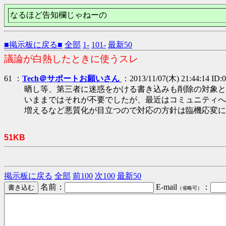
なるほど告知欄じゃねーの
■掲示板に戻る■
全部
1-
101-
最新50
議論が白熱したときに使うスレ
61 ：
Tech＠サポートお願いさん
：2013/11/07(木) 21:44:14 ID
晒し等、第三者に迷惑をかける書き込みも削除の対象と
いままではそれが不要でしたが、最近はコミュニティへ
増えるなど悪質化が目立つので対応の方針は臨機応変に
51KB
掲示板に戻る
全部
前100
次100
最新50
名前：
E-mail
：
（省略可）