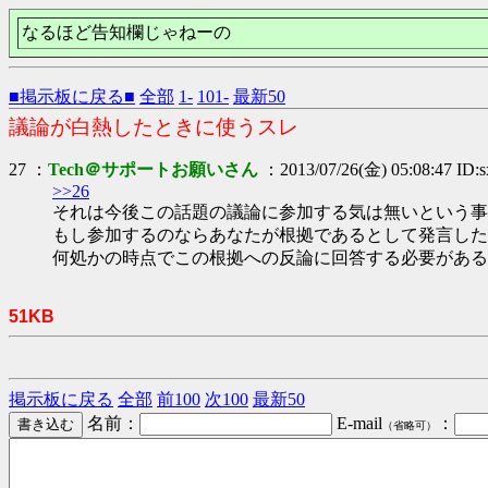
なるほど告知欄じゃねーの
■掲示板に戻る■
全部
1-
101-
最新50
議論が白熱したときに使うスレ
27 ：
Tech＠サポートお願いさん
：2013/07/26(金) 05:08:47 ID
>>26
それは今後この話題の議論に参加する気は無いという事
もし参加するのならあなたが根拠であるとして発言した
何処かの時点でこの根拠への反論に回答する必要がある
51KB
掲示板に戻る
全部
前100
次100
最新50
名前：
E-mail
：
（省略可）