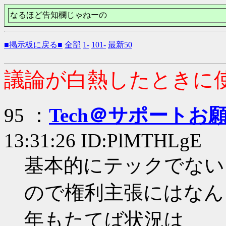
なるほど告知欄じゃねーの
■掲示板に戻る■
全部
1-
101-
最新50
議論が白熱したときに
95 ：
Tech＠サポートお
13:31:26 ID:PlMTHLgE
基本的にテックでない
ので権利主張にはなん
年もたてば状況は