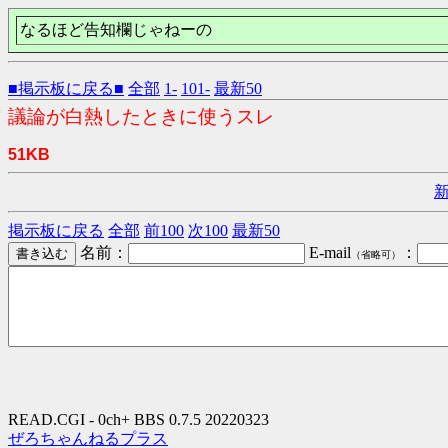
なるほど告知欄じゃねーの
■掲示板に戻る■
全部
1-
101-
最新50
議論が白熱したときに使うスレ
51KB
掲示板に戻る
全部
前100
次100
最新50
名前：
E-mail
：
（省略可）
READ.CGI - 0ch+ BBS 0.7.5 20220323
ぜろちゃんねるプラス