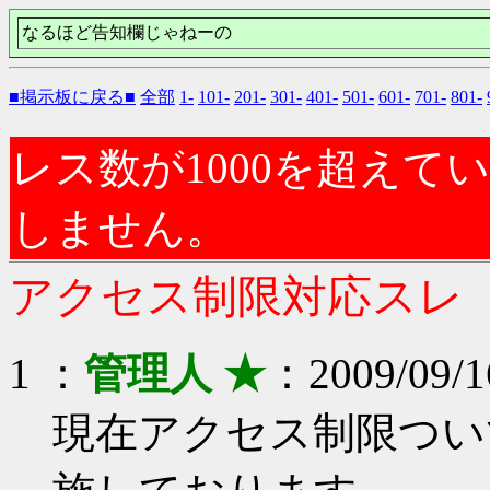
なるほど告知欄じゃねーの
■掲示板に戻る■
全部
1-
101-
201-
301-
401-
501-
601-
701-
801-
レス数が1000を超え
しません。
アクセス制限対応スレ
1 ：
管理人 ★
：2009/09/16
現在アクセス制限つい