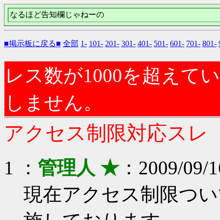
なるほど告知欄じゃねーの
■掲示板に戻る■
全部
1-
101-
201-
301-
401-
501-
601-
701-
801-
レス数が1000を超え
しません。
アクセス制限対応スレ
1 ：
管理人 ★
：2009/09/16
現在アクセス制限つい