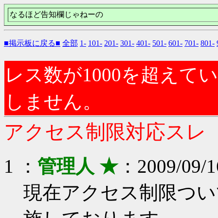
なるほど告知欄じゃねーの
■掲示板に戻る■
全部
1-
101-
201-
301-
401-
501-
601-
701-
801-
レス数が1000を超え
しません。
アクセス制限対応スレ
1 ：
管理人 ★
：2009/09/16
現在アクセス制限つい